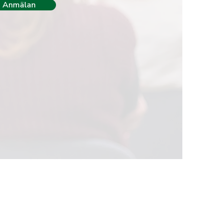
Anmälan
lse.