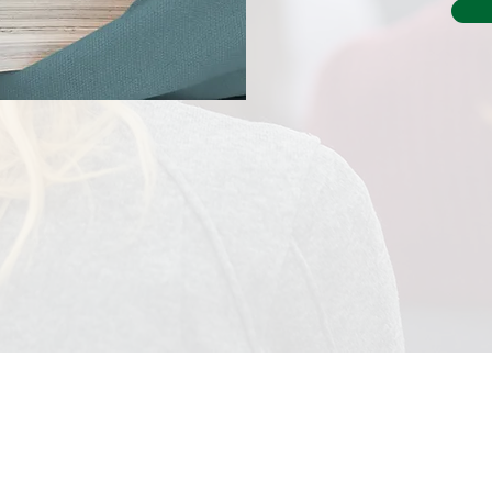
Vårsta diakoni är en idéburen, icke vinstdriven stifte