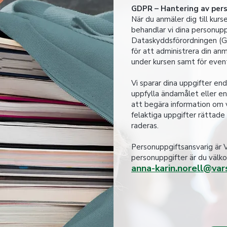
GDPR – Hantering av per
När du anmäler dig till kurs
behandlar vi dina personupp
Dataskyddsförordningen (G
för att administrera din an
under kursen samt för event
Vi sparar dina uppgifter en
uppfylla ändamålet eller enl
att begära information om vi
felaktiga uppgifter rättade 
raderas.
Personuppgiftsansvarig är V
personuppgifter är du välk
anna-karin.norell@var