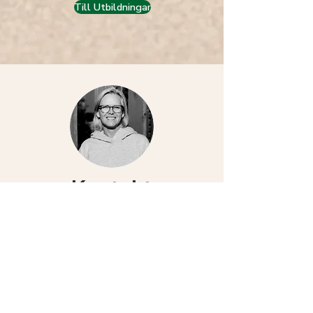
Till Utbildningar
Kontakt
Har du frågor om Resurscentrum eller våra
utbildningar? Kontakta oss gärna.
Susanne Axelsson
070-222 40 50