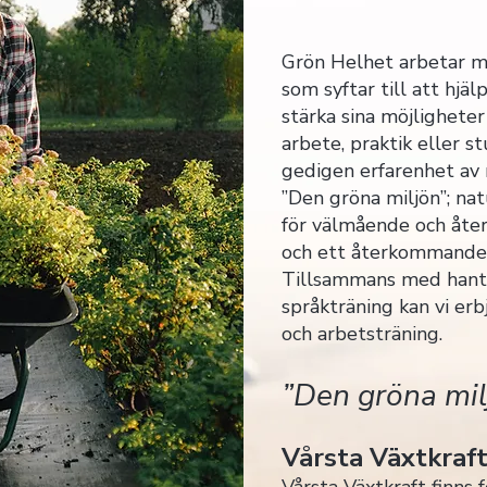
Grön Helhet arbetar 
som syftar till att hjä
stärka sina möjligheter
arbete, praktik eller s
gedigen erfarenhet av 
”Den gröna miljön”; na
för välmående och åte
och ett återkommande 
Tillsammans med hant
språkträning kan vi erb
och arbetsträning.
”Den gröna mil
Vårsta Växtkraf