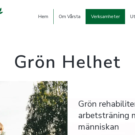
Hem
Om Vårsta
Verksamheter
Ut
Grön Helhet
Grön rehabilite
arbetsträning 
människan