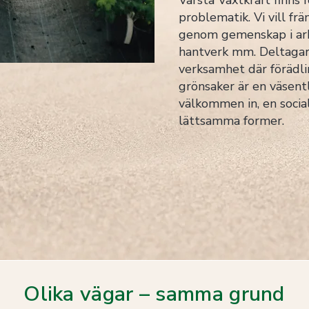
Vårsta Växtkraft finns
problematik. Vi vill fr
genom gemenskap i ar
hantverk mm. Deltagar
verksamhet där förädl
grönsaker är en väsentl
välkommen in, en socia
lättsamma former.
Olika vägar – samma grund