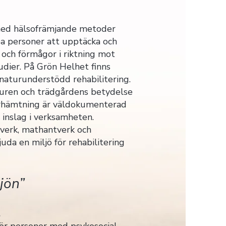
med hälsofrämjande metoder
lpa personer att upptäcka och
 och förmågor i riktning mot
tudier. På Grön Helhet finns
naturunderstödd rehabilitering.
turen och trädgårdens betydelse
rhämtning är väldokumenterad
inslag i verksamheten.
verk, mathantverk och
juda en miljö för rehabilitering
jön”
t