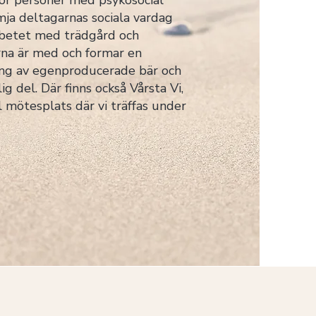
 för personer med psykosocial
ämja deltagarnas sociala vardag
betet med trädgård och
na är med och formar en
ing av egenproducerade bär och
ig del. Där finns också Vårsta Vi,
l mötesplats där vi träffas under