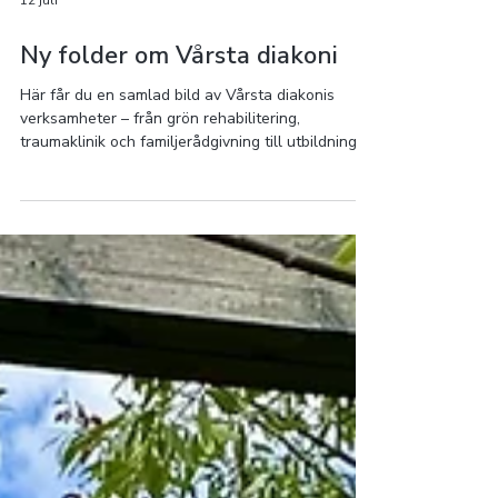
12 juli
Ny folder om Vårsta diakoni
Här får du en samlad bild av Vårsta diakonis
verksamheter – från grön rehabilitering,
traumaklinik och familjerådgivning till utbildningar,
konferens, logi och mycket mer. Foldern ger en
överblick över vårt arbete och vårt uppdrag att
bidra till medmänsklighet och stöd för människor i
olika skeden av livet. Här kan du ladda ned den.